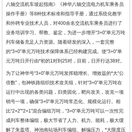
八轴交流机车坡起指南》《神华八轴交流电力机车乘务员
操作手册》等8种技术标准和指导手册，通过系统化教学
和外聘专业技术人员，对400余名交流机车乘务员进行了
业务培训学习、帮教、鉴定，为进一步增开“3+0”单元万吨
列车储备充足人力资源。随着研发的深入，一套完整
的“3+0”单元万吨技术保障体系已经构建完成。使“3+0”单
元万吨日开行由*初的1对到25对，目前，日开行达38对。
为了让神华号“3+0”单元万吨发挥稳增长、增效益的*大“公
倍数”，包神铁路组织技术攻关组，针对“3+0”单元万吨在
运行中出现的各类问题，归类固化，靶向攻关，攻克一项
销号一项，确保“3+0”单元万吨常态化、规模化运行。相
比“2+2”“2+1”混合编组万吨，“3+0”单元万吨可以一次性完
成列车整体编组，极大节省了人力、机力、能耗，极大缓
解了朱盖塔、神池南站场列车编组、解编压力，*大限度压