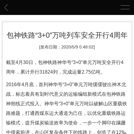
包神铁路“3+0”万吨列车安全开行4周年
[发布日期：2020/5/9 0:48:02]
截至4月30日，包神铁路神华号“3+0”单元万吨安全开行4
周年，累计开行31824列，完成运量2.75亿吨。
2016年4月底，首列神华号“3+0”单元万吨缓缓驶出神木北
战，标志着具有划时代意义的运输编组新模式在包神铁路
神朔线正式投入。神华号“3+0”单元万吨以破解山区重载铁
路难题，打通西煤东运大通道为己任，以优化重载铁路运
输模式，提升煤炭输送效率为使命，一步一个脚印在蹒跚
中摸索前进，在山区复杂条件下的线路上，创造了在12‰