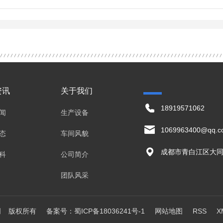
资讯
关于我们
18919571062
闻
生产设备
1069963400@qq.c
态
车间风貌
成都市青白江区大同
科
公司简介
团队风采
限公司 版权所有 备案号：
蜀ICP备18036241号-1
网站地图
RSS
X