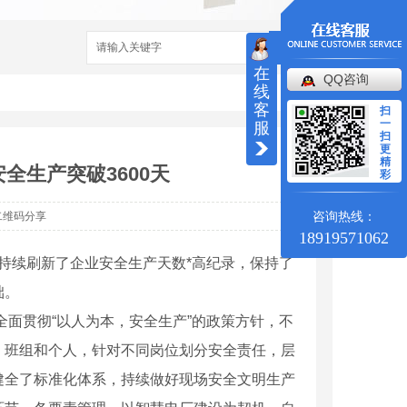
搜索
在
QQ咨询
线
客
扫
一
服
扫
更
精
全生产突破3600天
彩
咨询热线：
二维码分享
18919571062
，持续刷新了企业安全生产天数*高纪录，保持了
础。
，全面贯彻“以人为本，安全生产”的政策方针，不
、班组和个人，针对不同岗位划分安全责任，层
健全了标准化体系，持续做好现场安全文明生产