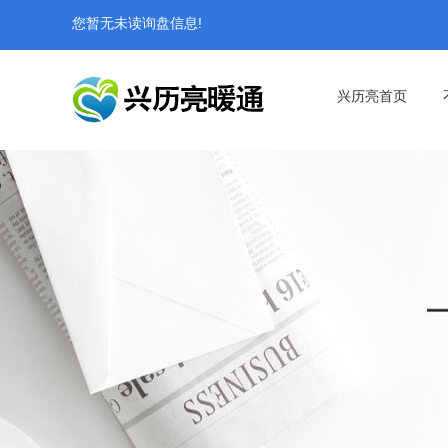
您暂无未读询盘信息!
兴历亮首页