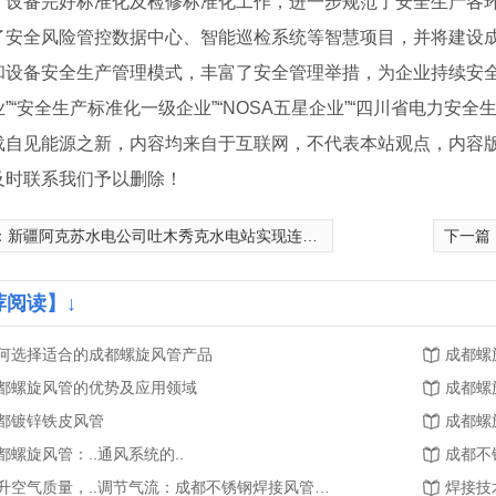
、设备完好标准化及检修标准化工作，进一步规范了安全生产各
了安全风险管控数据中心、智能巡检系统等智慧项目，并将建设
和设备安全生产管理模式，丰富了安全管理举措，为企业持续安
”“安全生产标准化一级企业”“NOSA五星企业”“四川省电力安全
载自见能源之新，内容均来自于互联网，不代表本站观点，内容
及时联系我们予以删除！
：
新疆阿克苏水电公司吐木秀克水电站实现连续安全生产3600天
下一篇
荐阅读】↓
钢风管
何选择适合的成都螺旋风管产品
成都螺
都螺旋风管的优势及应用领域
成都螺
都镀锌铁皮风管
成都螺
都螺旋风管：..通风系统的..
提升空气质量，..调节气流：成都不锈钢焊接风管的应用价值