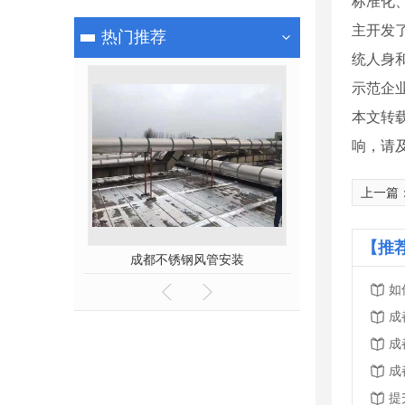
标准化
主开发
热门推荐
统人身
示范企业
本文转
响，请
上一篇
【推
弯头厂
成都不锈钢风管安装
成都不锈
如
成
成
成